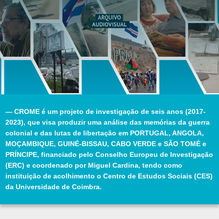
— CROME é um projeto de investigação de seis anos (2017-
2023), que visa produzir uma análise das memórias da guerra
colonial e das lutas de libertação em PORTUGAL, ANGOLA,
MOÇAMBIQUE, GUINÉ-BISSAU, CABO VERDE e SÃO TOMÉ e
PRÍNCIPE, financiado pelo Conselho Europeu de Investigação
(ERC) e coordenado por Miguel Cardina, tendo como
instituição de acolhimento o Centro de Estudos Sociais (CES)
da Universidade de Coimbra.