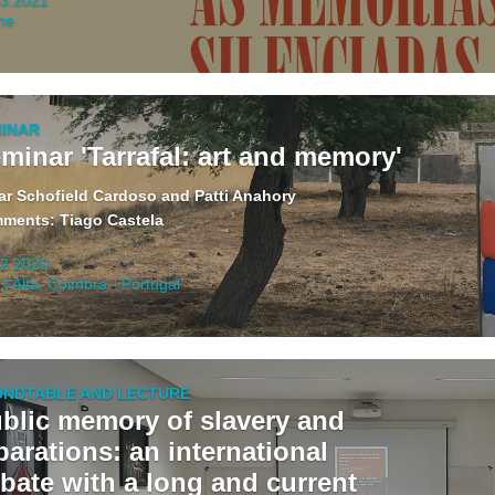
ne
INAR
minar 'Tarrafal: art and memory'
ar Schofield Cardoso and Patti Anahory
ments: Tiago Castela
02.2020
| Alta, Coimbra - Portugal
NDTABLE AND LECTURE
blic memory of slavery and
parations: an international
bate with a long and current