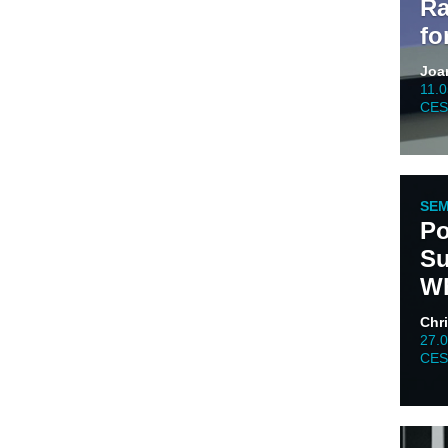
Ra
fo
Joa
11.
CES 
SEM
Po
Su
Wh
Chri
27.
CES 