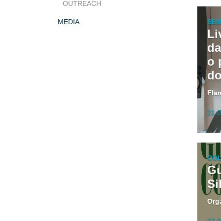
OUTREACH
SEM
MEDIA
Li
da
o 
do
Fla
21.0
CO
Gu
Si
Org
27.