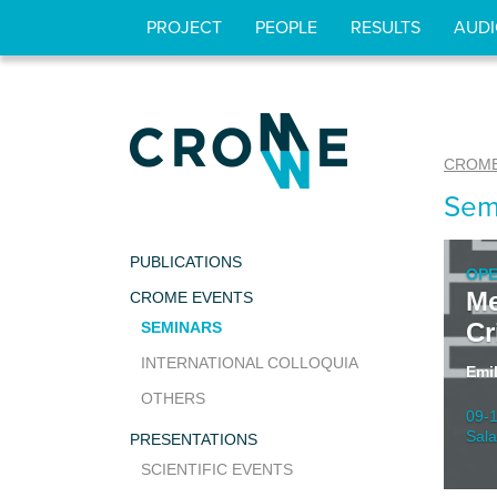
bool(false)
PROJECT
PEOPLE
RESULTS
AUDI
CROM
Sem
PUBLICATIONS
OPE
Me
CROME EVENTS
Cr
SEMINARS
INTERNATIONAL COLLOQUIA
Emi
OTHERS
09-
Sala
PRESENTATIONS
SCIENTIFIC EVENTS