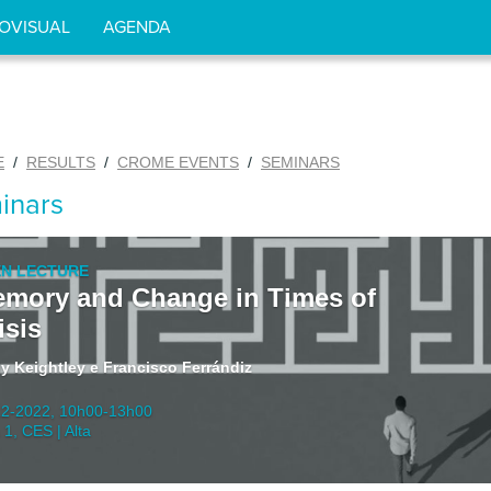
OVISUAL
AGENDA
E
/
RESULTS
/
CROME EVENTS
/
SEMINARS
inars
N LECTURE
mory and Change in Times of
isis
ly Keightley e Francisco Ferrándiz
12-2022, 10h00-13h00
 1, CES | Alta