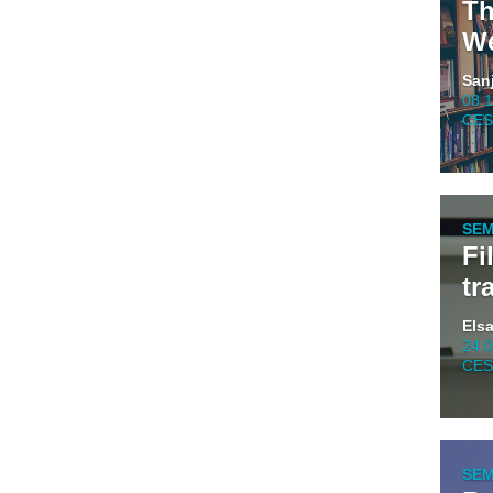
Th
We
San
08.
CES 
SEM
Fi
tr
Els
24.
CES 
SEM