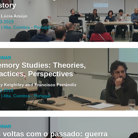
story
 Lúcia Araújo
03.2019
| Alta, Coimbra - Portugal
INAR
mory Studies: Theories,
actices, Perspectives
ly Keightley and Francisco Ferrándiz
12.2018
| Alta, Coimbra - Portugal
INAR
 voltas com o passado: guerra