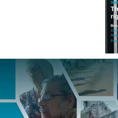
SEM
Th
ri
Benj
10.
Audi
Port