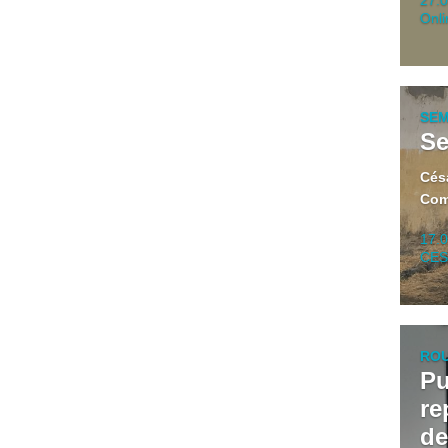
Onli
SEM
Se
Cés
Com
17.
CES 
ROU
Pu
re
de