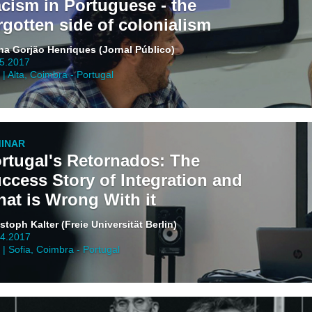
cism in Portuguese - the
rgotten side of colonialism
na Gorjão Henriques (Jornal Público)
05.2017
| Alta, Coimbra - Portugal
INAR
rtugal's Retornados: The
ccess Story of Integration and
at is Wrong With it
stoph Kalter (Freie Universität Berlin)
04.2017
| Sofia, Coimbra - Portugal