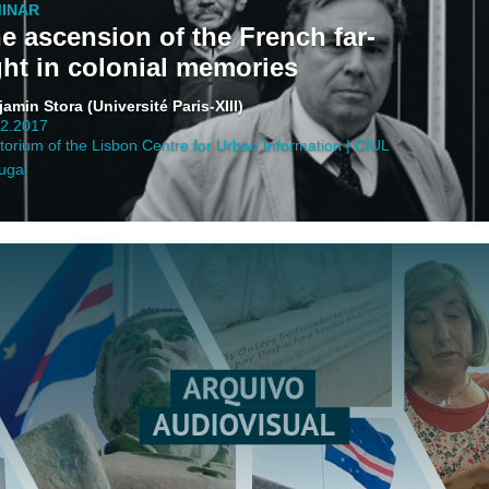
INAR
e ascension of the French far-
ght in colonial memories
amin Stora (Université Paris-XIII)
02.2017
torium of the Lisbon Centre for Urban Information | CIUL
ugal