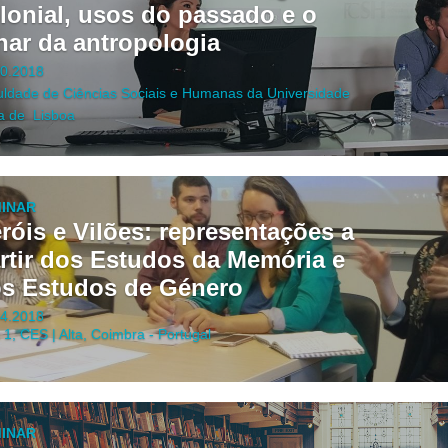
lonial, usos do passado e o
har da antropologia
10.2018
ldade de Ciências Sociais e Humanas da Universidade
a de Lisboa
INAR
róis e Vilões: representações a
rtir dos Estudos da Memória e
s Estudos de Género
04.2018
 1, CES | Alta
, Coimbra - Portugal
INAR