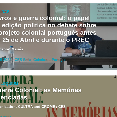
INAR
vros e guerra colonial: o papel
 edição política no debate sobre
projeto colonial português antes
 25 de Abril e durante o PREC
marion Maués
6.2022 | CES Sofia, Coimbra – Portugal
LLOQUIUM
erra Colonial: as Memórias
lenciadas
anization: CULTRA and CROME / CES
03.2021