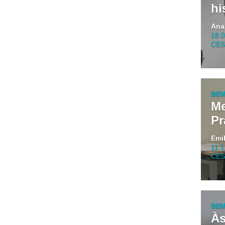
hi
Ana
18.
CES 
SEM
Me
Pr
Emi
11.
CES 
SEM
Às