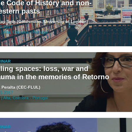
e Code of History and non-
stern pasts
jay Seth (Goldsmiths, University of London)
11.2017
| Alta, Coimbra - Portugal
INAR
lling spaces: loss, war and
auma in the memories of Retorno
a Peralta (CEC-FLUL)
05.2017
| Alta, Coimbra - Portugal
INAR