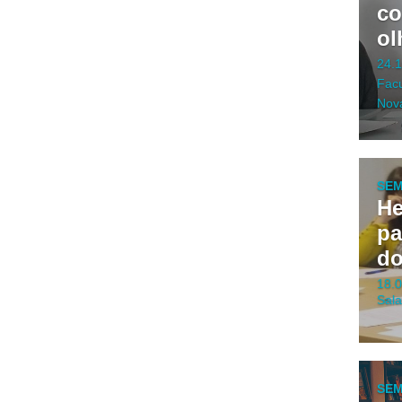
co
ol
24.
Facu
Nov
SEM
He
pa
do
18.
Sala
SEM