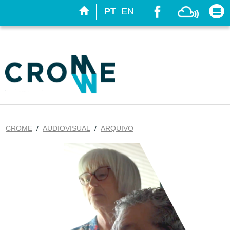
bool(true)
PT
EN
Tog
navi
CROME
/
AUDIOVISUAL
/
ARQUIVO